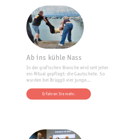
Ab ins kühle Nass
In der grafischen Branche wird seit jeher
ein Ritual gepflegt: die Gautschete. So
wurden bei Brüggli vier junge
Polygrafinnen im Berufsleben
willkommen geheissen.
Erfahren Sie mehr.